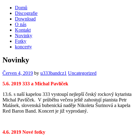
Domů
Discografie
Download
O nás
Kontakt
Novinky
Fotky
koncerty
Novinky
Červen 4, 2019
by
u333bandcz1
Uncategorized
5.6. 2019 333 a Michal Pavlíček
13.6. s naší kapelou 333 vystoupí nejlepší český rockový kytarista
Michal Pavlíček. V průběhu večera ještě zahostují pianista Petr
Malásek, slovenská bubenická naděje Nikoleta Šurinová a kapela
Red Baron Band. Koncert je již vyprodaný.
4.6. 2019 Nové fotky